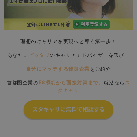
理想のキャリアを実現へと導く第一歩！
あなたに
ピッタリ
のキャリアアドバイザーを選び、
自分にマッチする優良企業
をご紹介
首都圏企業の
ES添削から面接対策まで、
就活なら
ス
タキャリ