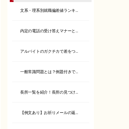
文系・理系別就職偏差値ランキン
グ！内定へのポイントも解説
内定の電話の受け答えマナーと
は？承諾や保留の伝え方も紹介
アルバイトのガクチカで差をつけ
る！書き方や具体例を紹介
一般常識問題とは？例題付きで対
策方法やSPIとの違いを解説
長所一覧を紹介！長所の見つけ方
や面接での伝え方を徹底解説
【例文あり】お祈りメールの返信
は？ポイントやケース別に紹介