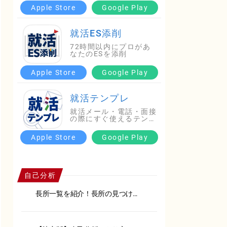
Apple Store
Google Play
就活ES添削
72時間以内にプロがあ
なたのESを添削
Apple Store
Google Play
就活テンプレ
就活メール・電話・面接
の際にすぐ使えるテンプ
レ…
Apple Store
Google Play
自己分析
長所一覧を紹介！長所の見つけ方
や面接での伝え方を徹底解説