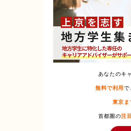
あなたのキ
無料で利用
で
東京ま
首都圏の
注