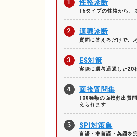
1
性格診断
16タイプの性格から、
2
適職診断
質問に答えるだけで、
3
ES対策
実際に選考通過した20
4
面接質問集
100種類の面接頻出質
えられます
5
SPI対策集
言語・非言語・英語を完