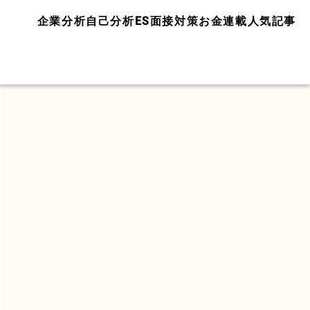
企業分析
自己分析
ES面接対策
お金
連載
人気記事