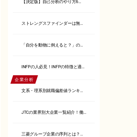
【決定版】自己分析のやり方6
選！メリットや注意点も解説
ストレングスファインダーは無
料？おすすめ代替ツール18選紹介
「自分を動物に例えると？」の回
答例15選！【例文あり】
INFPの人必見！INFPの特徴と適職
を徹底解説
企業分析
文系・理系別就職偏差値ランキン
グ！内定へのポイントも解説
JTCの業界別大企業一覧紹介！働
くメリット・デメリットも解説
三菱グループ企業の序列とは？御