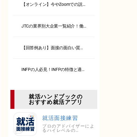
【オンライン】今やZoomでの説
明会、面接が主流！ 注意点とポ
イント一挙公開！【服装・背景・
カメラ】
JTCの業界別大企業一覧紹介！働
くメリット・デメリットも解説
【回答例あり】面接の面白い質問
6選！選考突破の回答法も解説
INFPの人必見！INFPの特徴と適職
を徹底解説
就活ハンドブックの
おすすめ就活アプリ
就活面接練習
プロのアドバイザーによ
るハイレベルの…