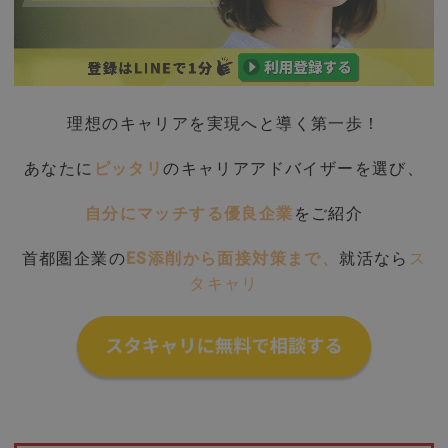
理想のキャリアを実現へと導く第一歩！
あなたに
ピッタリ
のキャリアアドバイザーを選び、
自分にマッチする優良企業
をご紹介
首都圏企業の
ES添削から面接対策まで、
就活なら
ス
タキャリ