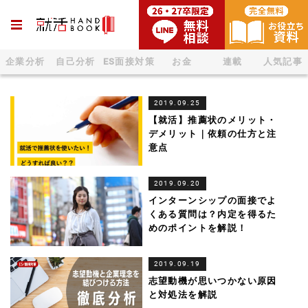
企業分析
自己分析
ES面接対策
お金
連載
人気記事
2019.09.25
【就活】推薦状のメリット・
デメリット｜依頼の仕方と注
意点
2019.09.20
インターンシップの面接でよ
くある質問は？内定を得るた
めのポイントを解説！
2019.09.19
志望動機が思いつかない原因
と対処法を解説