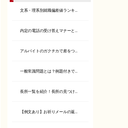
文系・理系別就職偏差値ランキン
グ！内定へのポイントも解説
内定の電話の受け答えマナーと
は？承諾や保留の伝え方も紹介
アルバイトのガクチカで差をつけ
る！書き方や具体例を紹介
一般常識問題とは？例題付きで対
策方法やSPIとの違いを解説
長所一覧を紹介！長所の見つけ方
や面接での伝え方を徹底解説
【例文あり】お祈りメールの返信
は？ポイントやケース別に紹介