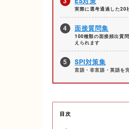
3
ES対策
実際に選考通過した20
4
面接質問集
100種類の面接頻出質
えられます
5
SPI対策集
言語・非言語・英語を完
目次