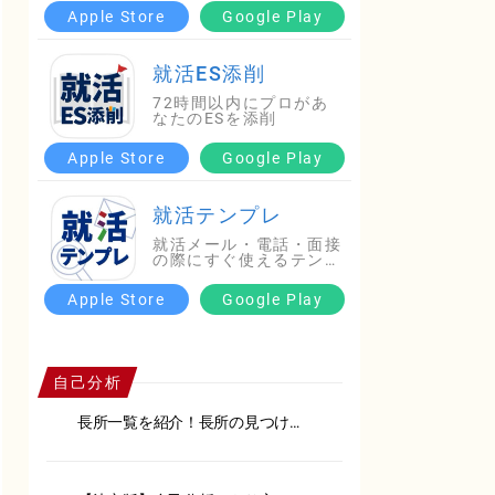
Apple Store
Google Play
就活ES添削
72時間以内にプロがあ
なたのESを添削
Apple Store
Google Play
就活テンプレ
就活メール・電話・面接
の際にすぐ使えるテンプ
レ…
Apple Store
Google Play
自己分析
長所一覧を紹介！長所の見つけ方
や面接での伝え方を徹底解説