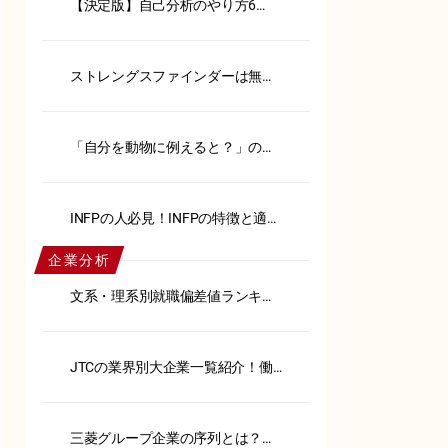
【決定版】自己分析のやり方6
選！メリットや注意点も解説
ストレングスファインダーは無
料？おすすめ代替ツール18選紹介
「自分を動物に例えると？」の回
答例15選！【例文あり】
INFPの人必見！INFPの特徴と適職
を徹底解説
企業分析
文系・理系別就職偏差値ランキン
グ！内定へのポイントも解説
JTCの業界別大企業一覧紹介！働
くメリット・デメリットも解説
三菱グループ企業の序列とは？御