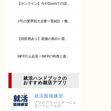
【オンライン】今やZoomでの説
明会、面接が主流！ 注意点とポ
イント一挙公開！【服装・背景・
カメラ】
JTCの業界別大企業一覧紹介！働
くメリット・デメリットも解説
【回答例あり】面接の面白い質問
6選！選考突破の回答法も解説
INFPの人必見！INFPの特徴と適職
を徹底解説
就活ハンドブックの
おすすめ就活アプリ
就活面接練習
プロのアドバイザーによ
るハイレベルの…