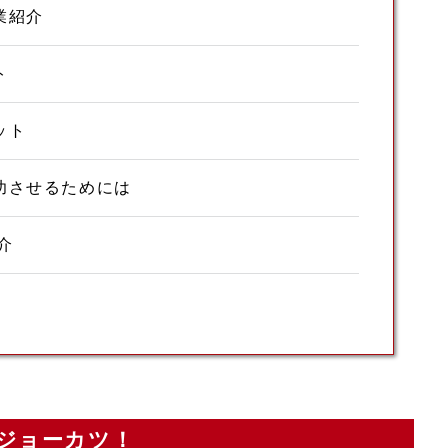
業紹介
ト
ット
功させるためには
介
ジョーカツ！