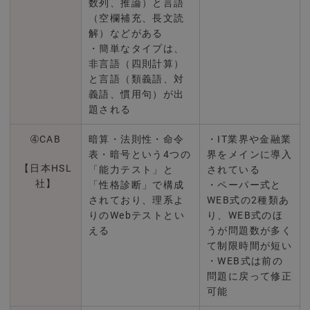
数列、推論）と言語
（空欄補充、長文読
解）などがある
・簡単なタイプは、
非言語（四則計算）
と言語（類義語、対
義語、慣用句）が出
題される
➃CAB
暗算・法則性・命令
・IT業界や金融業
表・暗号という4つの
界をメインに導入
【日本HSL
「能力テスト」と
されている
社】
「性格診断」で構成
・ペーパー式と
されており、理系よ
WEB式の2種類あ
りのWebテストとい
り、WEB式のほ
える
うが問題数が多く
て制限時間が短い
・WEB式は前の
問題に戻って修正
可能