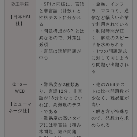
➁玉手箱
・SPIと同様に、言語
・金融、インフ
と非言語（計数）と
ラ、マスコミ、通
【日本HSL
性格テストに分かれ
信など幅広い企業
社】
る
で利用されている
・問題構成がSPIとは
・制限時間が短
異なるので、対策は
く、解法のスピー
必須
ドを求められる
・言語は読解問題が
・1つの問題形式
中心
に対して同じよう
な問題が出題され
る
➂TGー
・難易度が2種類あ
・他のWEBテス
WEB
り、言語12分、非言
トに比べ問題数が
語が18分となってい
少なく、難易度が
【ヒューマ
れば、高難度のテス
高い
ネージ社】
トである
・解き方が特殊な
・難易度の高いタイ
ので、発想力を求
プには非言語（積み
められる
木問題、経路問題、