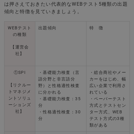
は押さえておきたい代表的なWEBテスト5種類の出題
傾向と特徴を見ていきましょう。
WEBテスト
出題傾向
特 徴
の種類
【運営会
社】
①SPI
・基礎能力検査（言
・総合商社やメー
語分野と非言語分
カーをはじめ、幅
【リクルー
野）と性格適性検査
広い企業で利用さ
トマネジメ
に分かれる
れている
ントソリュ
・基礎能力検査：35
・ペーパーテスト
ーションズ
分
方式とテストセン
社】
・性格適性検査：30
ター方式、WEB
分
テスト方式の3種
類がある