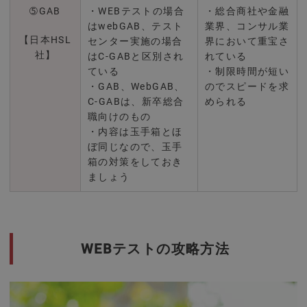
➄GAB
・WEBテストの場合
・総合商社や金融
はwebGAB、テスト
業界、コンサル業
【日本HSL
センター実施の場合
界において重宝さ
社】
はC-GABと区別され
れている
ている
・制限時間が短い
・GAB、WebGAB、
のでスピードを求
C-GABは、新卒総合
められる
職向けのもの
・内容は玉手箱とほ
ぼ同じなので、玉手
箱の対策をしておき
ましょう
WEBテストの攻略方法