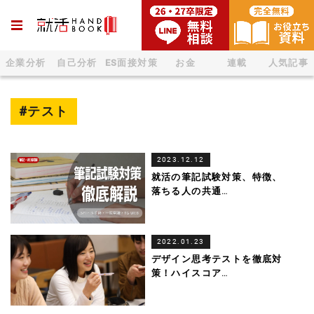
企業分析
自己分析
ES面接対策
お金
連載
人気記事
#テスト
2023.12.12
就活の筆記試験対策、特徴、
落ちる人の共通
…
2022.01.23
デザイン思考テストを徹底対
策！ハイスコア
…