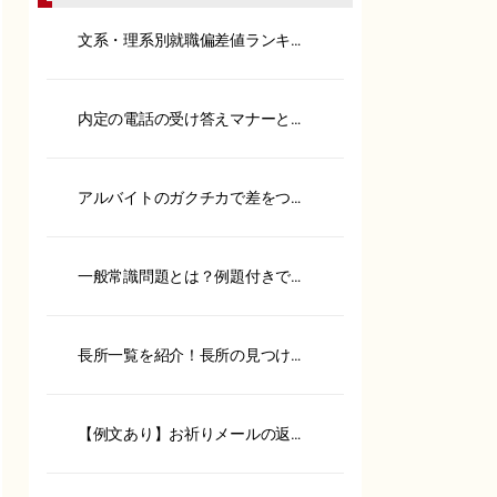
文系・理系別就職偏差値ランキン
グ！内定へのポイントも解説
内定の電話の受け答えマナーと
は？承諾や保留の伝え方も紹介
アルバイトのガクチカで差をつけ
る！書き方や具体例を紹介
一般常識問題とは？例題付きで対
策方法やSPIとの違いを解説
長所一覧を紹介！長所の見つけ方
や面接での伝え方を徹底解説
【例文あり】お祈りメールの返信
は？ポイントやケース別に紹介