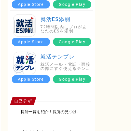
Apple Store
Google Play
就活ES添削
72時間以内にプロがあ
なたのESを添削
Apple Store
Google Play
就活テンプレ
就活メール・電話・面接
の際にすぐ使えるテンプ
レ…
Apple Store
Google Play
自己分析
長所一覧を紹介！長所の見つけ方
や面接での伝え方を徹底解説