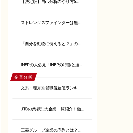
【決定版】自己分析のやり方6
選！メリットや注意点も解説
ストレングスファインダーは無
料？おすすめ代替ツール18選紹介
「自分を動物に例えると？」の回
答例15選！【例文あり】
INFPの人必見！INFPの特徴と適職
を徹底解説
企業分析
文系・理系別就職偏差値ランキン
グ！内定へのポイントも解説
JTCの業界別大企業一覧紹介！働
くメリット・デメリットも解説
三菱グループ企業の序列とは？御