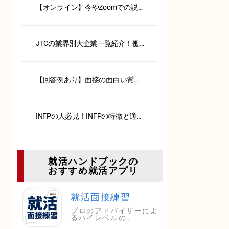
【オンライン】今やZoomでの説
明会、面接が主流！ 注意点とポ
イント一挙公開！【服装・背景・
カメラ】
JTCの業界別大企業一覧紹介！働
くメリット・デメリットも解説
【回答例あり】面接の面白い質問
6選！選考突破の回答法も解説
INFPの人必見！INFPの特徴と適職
を徹底解説
就活ハンドブックの
おすすめ就活アプリ
就活面接練習
プロのアドバイザーによ
るハイレベルの…