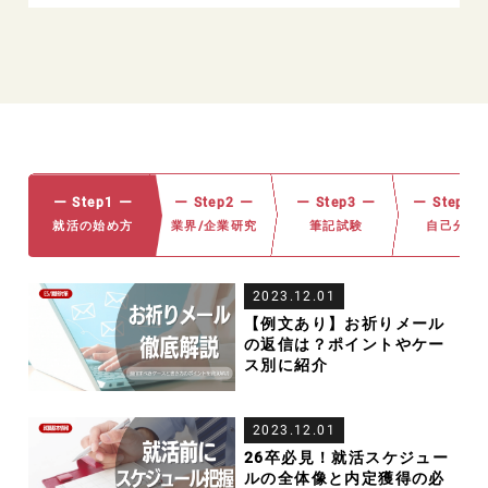
ー Step1 ー
ー Step2 ー
ー Step3 ー
ー Step4 
就活の始め方
業界/企業研究
筆記試験
自己分析
2023.12.01
【例文あり】お祈りメール
の返信は？ポイントやケー
ス別に紹介
2023.12.01
26卒必見！就活スケジュー
ルの全体像と内定獲得の必