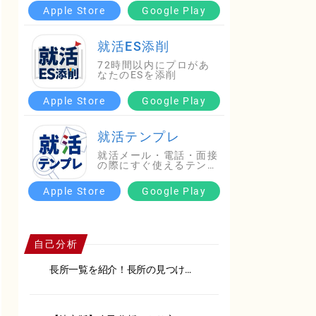
Apple Store
Google Play
就活ES添削
72時間以内にプロがあ
なたのESを添削
Apple Store
Google Play
就活テンプレ
就活メール・電話・面接
の際にすぐ使えるテンプ
レ…
Apple Store
Google Play
自己分析
長所一覧を紹介！長所の見つけ方
や面接での伝え方を徹底解説