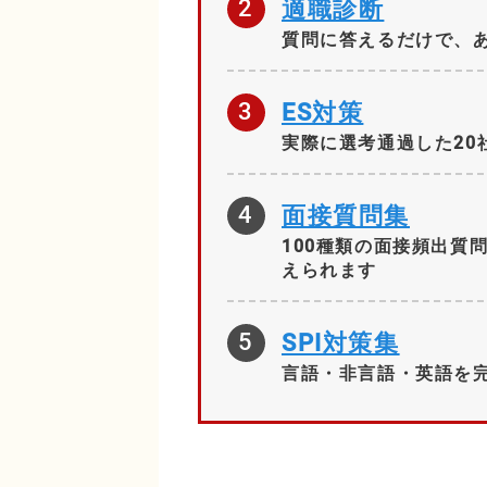
2
適職診断
質問に答えるだけで、
3
ES対策
実際に選考通過した20
4
面接質問集
100種類の面接頻出質
えられます
5
SPI対策集
言語・非言語・英語を完