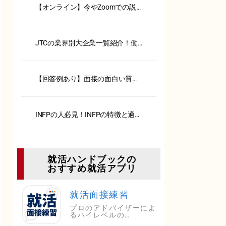
【オンライン】今やZoomでの説
明会、面接が主流！ 注意点とポ
イント一挙公開！【服装・背景・
カメラ】
JTCの業界別大企業一覧紹介！働
くメリット・デメリットも解説
【回答例あり】面接の面白い質問
6選！選考突破の回答法も解説
INFPの人必見！INFPの特徴と適職
を徹底解説
就活ハンドブックの
おすすめ就活アプリ
就活面接練習
プロのアドバイザーによ
るハイレベルの…