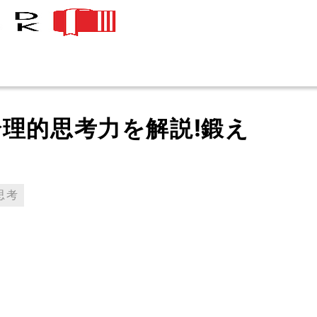
理的思考力を解説!鍛え
思考