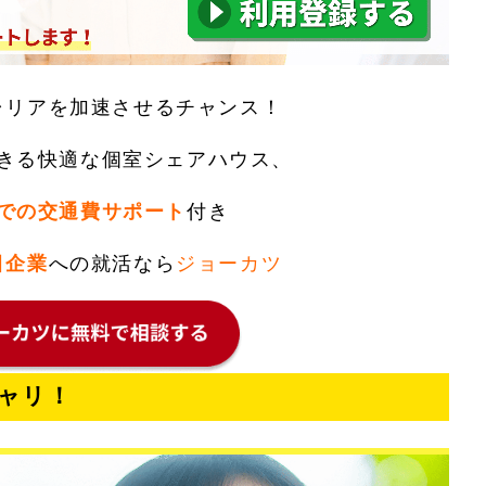
ャリアを加速させるチャンス！
きる快適な個室シェアハウス、
での交通費サポート
付き
目企業
への就活なら
ジョーカツ
ャリ！