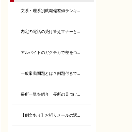
文系・理系別就職偏差値ランキン
グ！内定へのポイントも解説
内定の電話の受け答えマナーと
は？承諾や保留の伝え方も紹介
アルバイトのガクチカで差をつけ
る！書き方や具体例を紹介
一般常識問題とは？例題付きで対
策方法やSPIとの違いを解説
長所一覧を紹介！長所の見つけ方
や面接での伝え方を徹底解説
【例文あり】お祈りメールの返信
は？ポイントやケース別に紹介