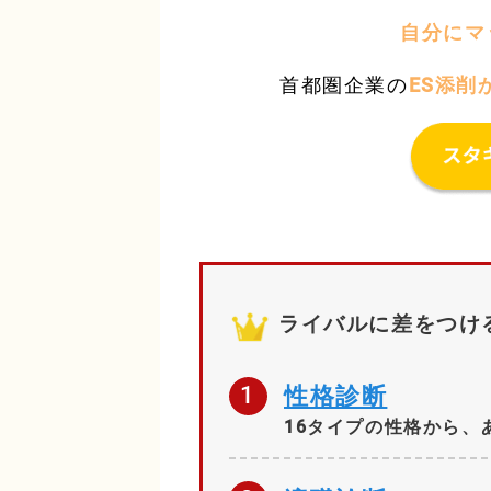
自分にマ
首都圏企業の
ES添削
ライバルに差をつけ
1
性格診断
16タイプの性格から、