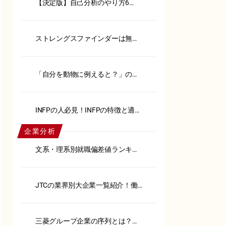
【決定版】自己分析のやり方6
選！メリットや注意点も解説
ストレングスファインダーは無
料？おすすめ代替ツール18選紹介
「自分を動物に例えると？」の回
答例15選！【例文あり】
INFPの人必見！INFPの特徴と適職
を徹底解説
企業分析
文系・理系別就職偏差値ランキン
グ！内定へのポイントも解説
JTCの業界別大企業一覧紹介！働
くメリット・デメリットも解説
三菱グループ企業の序列とは？御