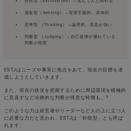
外向型（Extroverted）→進んで人と関わる
感覚型（Sensing）→現実主義的、具体的
思考型 （Thinking）→論理的、意志が強い
判断型 （Judging）→自己規律が優れている、
判断が得意
ESTJはニーズや事実に焦点をあて、現在の目標を達
成しようとしていきます。
また、現在の状況を把握するために周辺環境を積極的
に見直すなど冷静的な判断が得意な特徴も。?
このような力は経営者やリーダーなど人の上に立つ人
に必要な力だと言われ、ESTJは「幹部型」とも呼ば
れます。