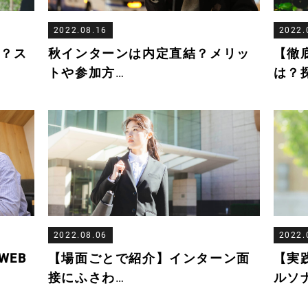
2022.08.16
2022.
ら？ス
秋インターンは内定直結？メリッ
【徹
トや参加方
…
は？
2022.08.06
2022.
WEB
【場面ごとで紹介】インターン面
【実
接にふさわ
…
ルソ