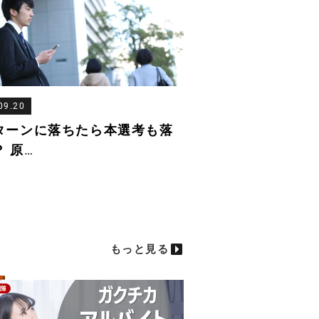
09.20
ターンに落ちたら本選考も落
 原
…
もっと見る