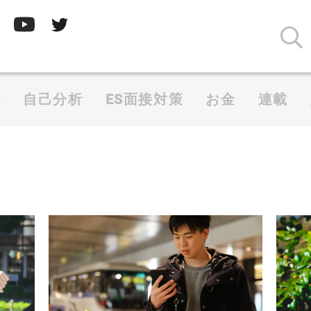
析
自己分析
ES面接対策
お金
連載