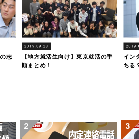
2019.09.28
2019.
プの志
【地方就活生向け】東京就活の手
イン
順まとめ！
…
ちる？