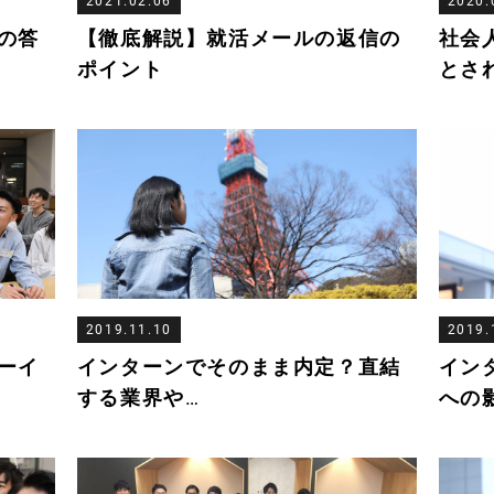
2021.02.06
2020.
の答
【徹底解説】就活メールの返信の
社会
ポイント
とさ
2019.11.10
2019.
ーイ
インターンでそのまま内定？直結
イン
する業界や
…
への