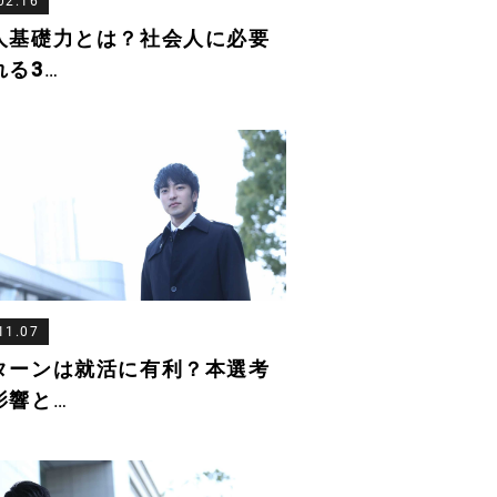
02.16
人基礎力とは？社会人に必要
れる3
…
11.07
ターンは就活に有利？本選考
影響と
…