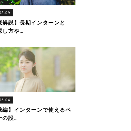
08.09
底解説】長期インターンと
探し方や
…
06.04
践編】インターンで使えるペ
ナの設
…