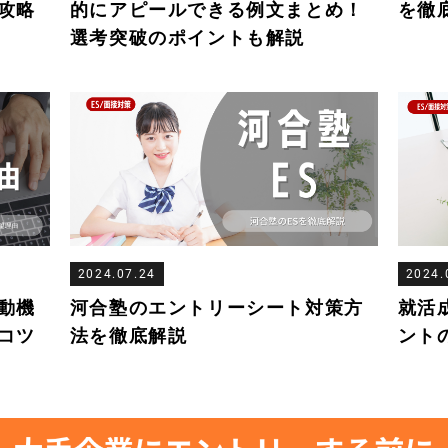
攻略
的にアピールできる例文まとめ！
を徹
選考突破のポイントも解説
2024.07.24
2024.
動機
河合塾のエントリーシート対策方
就活
コツ
法を徹底解説
ント