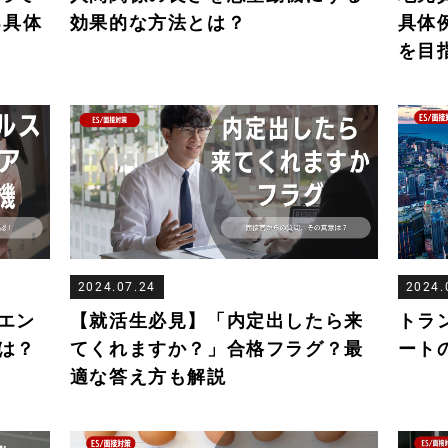
る具体
効果的な方法とは？
具体
を目
2024.07.24
2024.
エン
【就活生必見】「内定出したら来
トラ
は？
てくれますか？」合格フラグ？最
ート
適な答え方も解説