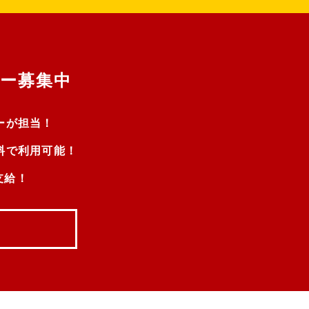
！
ー募集中
ーが担当！
料で利用可能！
支給！