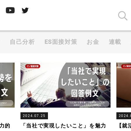
析
自己分析
ES面接対策
お金
連載
2024.07.25
2024.
力的
「当社で実現したいこと」を魅力
【就