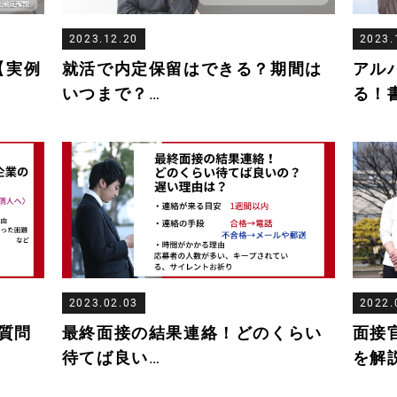
2023.12.20
2023.
【実例
就活で内定保留はできる？期間は
アル
いつまで？
…
る！
2023.02.03
2022.
質問
最終面接の結果連絡！どのくらい
面接
待てば良い
…
を解