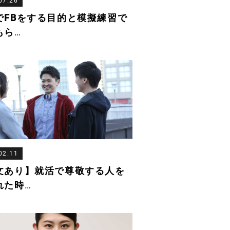
07.26
でFBをする目的と模擬練習で
もら
…
02.11
文あり】就活で尊敬する人を
れた時
…