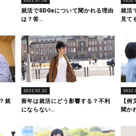
2022.07.28
2022.
就活でSDGsについて聞かれる理由
就活
は？答
…
見て
2022.02.22
2022.
？就
留年は就活にどう影響する？不利
【例
にならない
…
聞か