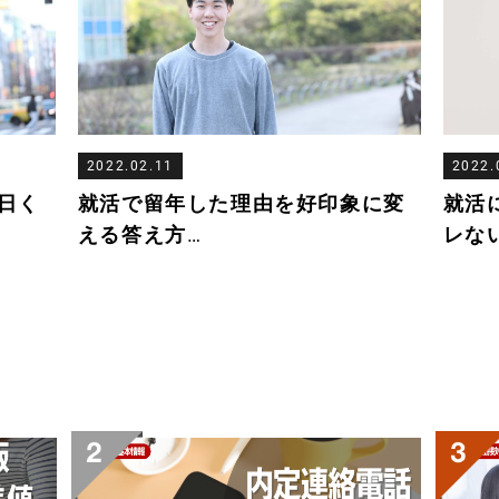
2022.02.11
2022.
日く
就活で留年した理由を好印象に変
就活
える答え方
…
レな