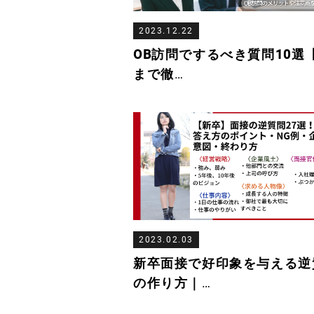
2023.12.22
OB訪問でするべき質問10選
まで徹
…
2023.02.03
新卒面接で好印象を与える逆
の作り方｜
…