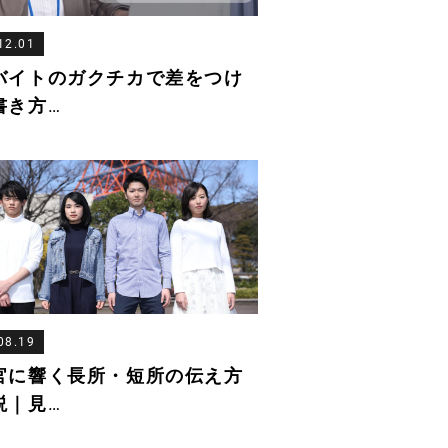
12.01
バイトのガクチカで差をつけ
書き方
…
08.19
官に響く長所・短所の伝え方
説｜見
…