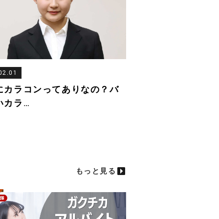
02.01
にカラコンってありなの？バ
いカラ
…
もっと見る